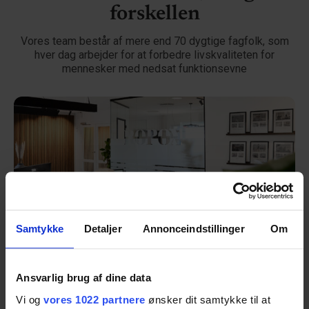
forskellen
Vores team består af mere end 70 dygtige fagfolk, som
hver dag arbejder for at forbedre livskvaliteten for
mennesker med nedsat funktionsevne
Samtykke
Detaljer
Annonceindstillinger
Om
Ansvarlig brug af dine data
Vi og
vores 1022 partnere
ønsker dit samtykke til at