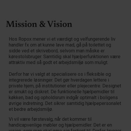
Mission & Vision
Hos Ropox mener vi et værdigt og velfungerende liv
handler fx om at kunne lave mad, gå på toilettet og
sidde ved et skrivebord, selvom man måske er
kørestolsbruger. Samtidig skal hjælperfunktionen være
attraktiv med så godt et arbejdsmiljø som muligt.
Derfor har vi valgt at specialisere os i fleksible og
integrerede løsninger. Det gør hverdagen lettere i
private hjem, på institutioner eller plejecentre. Designet
er smukt og diskret. De funktionelle hjælpemidler til
køkken, bad og opholdsrum indgår optimalt i boligens
øvrige indretning. Det sikrer samtidig hjælpepersonalet
et bedre arbejdsmiljø.
Vi vil være førstevalg, når det kommer til
handicapvenlige møbler og hjælpemidler. Det er en
vision, som man skal gøre sig fortjent til. Derfor lægger