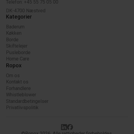
Telefon: +45 55 75 05 00
DK-4700 Næstved
Kategorier
Baderum
Køkken
Borde
Skiftelejer
Pusleborde
Home Care
Ropox
Om os
Kontakt os
Forhandlere
Whistleblower
Standardbetingelser
Privatlivspolitik
©Ropox 2026. Alle rettigheder forbeholdes.