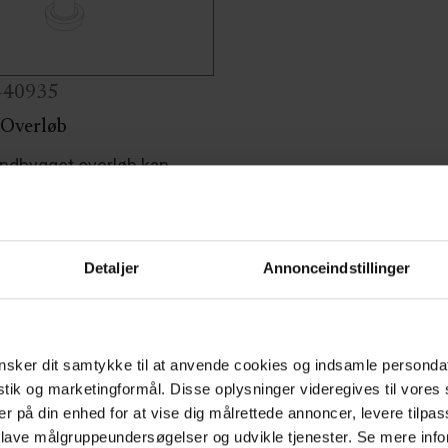
0-40935
 Overløb
ndbygget overløb kan
 håndvaske uden overløb.
ukt er kompatibelt med alle
vaske til baderum.
Detaljer
Annonceindstillinger
sker dit samtykke til at anvende cookies og indsamle personda
istik og marketingformål. Disse oplysninger videregives til vore
er på din enhed for at vise dig målrettede annoncer, levere tilpas
 lave målgruppeundersøgelser og udvikle tjenester. Se mere inf