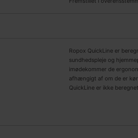
Fremstillet i overensste
Ropox QuickLine er beregn
sundhedspleje og hjemmep
imødekommer de ergonomis
afhængigt af om de er kør
QuickLine er ikke beregnet 