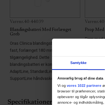
Varenr.40-44039
Varenr.4
Blandingsbatteri Med Forlænget
Prop Med
Greb
Prop med i
Oras Clinica blandingsbatteri med et
bruges til
fast, forlænget 180 mm greb for øget
Dette prod
tilgængelighed. Dette
Ropox hånd
Samtykke
blandingsbatteri er kompatibelt med
AdaptLine, StandardLine, SlimLine og
SupportLine håndvaske.
Ansvarlig brug af dine data
Vi og
vores 1022 partnere
øn
browser til præferencer, stat
opbevarer og tilgår oplysning
Specifikationer
annonce- og indholdsmåling,