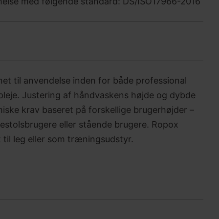
mmelse med følgende standard: DS/ISO17966-2016
et til anvendelse inden for både professional
leje. Justering af håndvaskens højde og dybde
ke krav baseret på forskellige brugerhøjder –
estolsbrugere eller stående brugere. Ropox
til leg eller som træningsudstyr.