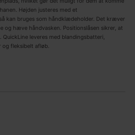
nplads, hvilket gør det muligt for dem at komme
hanen. Højden justeres med et
også kan bruges som håndklædeholder. Det kræver
ke og hæve håndvasken. Positionslåsen sikrer, at
t. QuickLine leveres med blandingsbatteri,
r og fleksibelt afløb.