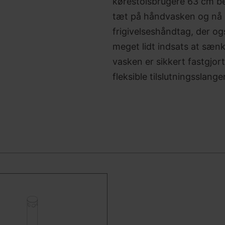
kørestolsbrugere 63 cm be
tæt på håndvasken og nå 
frigivelseshåndtag, der 
meget lidt indsats at sæn
vasken er sikkert fastgjor
fleksible tilslutningsslange