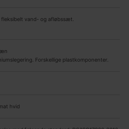
 fleksibelt vand- og afløbssæt.
læn
miniumslegering. Forskellige plastkomponenter.
 mat hvid