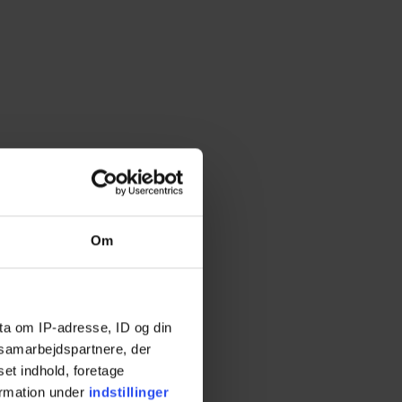
Om
ta om IP-adresse, ID og din
s samarbejdspartnere, der
set indhold, foretage
ormation under
indstillinger