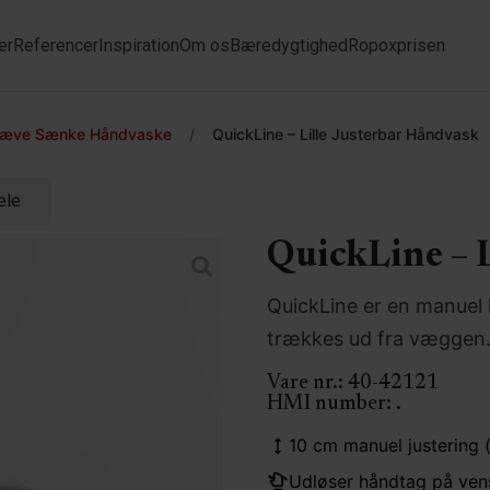
er
Referencer
Inspiration
Om os
Bæredygtighed
Ropoxprisen
æve Sænke Håndvaske
/
QuickLine – Lille Justerbar Håndvask
ele
QuickLine – 
QuickLine er en manuel
trækkes ud fra væggen
Vare nr.:
40-42121
HMI number:
.
10 cm manuel justering 
Udløser håndtag på vens