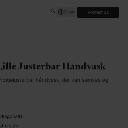
Kontakt os
Dansk
Lille Justerbar Håndvask
 højdejusterbar håndvask, der kan sænkes og
.
(diagonalt)
tre side