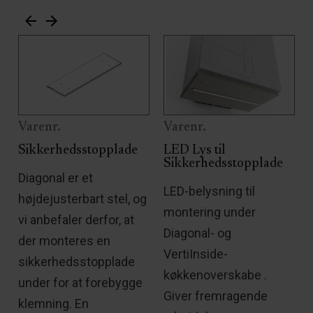
Varenr.
Varenr.
l
Sikkerhedsstopplade
LED Lys til
Sikkerhedsstopplade
Diagonal er et
LED-belysning til
højdejusterbart stel, og
s
montering under
vi anbefaler derfor, at
Diagonal- og
der monteres en
VertiInside-
sikkerhedsstopplade
køkkenoverskabe .
under for at forebygge
Giver fremragende
klemning. En