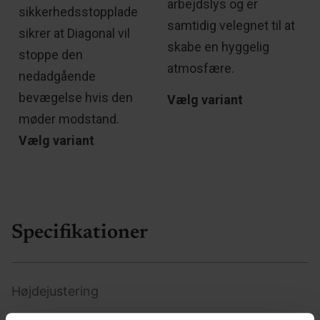
arbejdslys og er
sikkerhedsstopplade
samtidig velegnet til at
sikrer at Diagonal vil
skabe en hyggelig
stoppe den
atmosfære.
nedadgående
bevægelse hvis den
Vælg variant
møder modstand.
Vælg variant
Specifikationer
Højdejustering