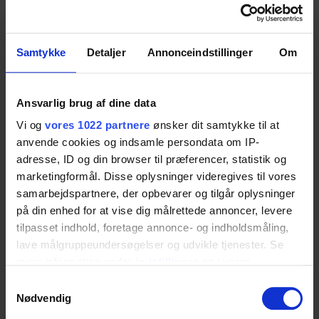
43 cm ned og 18 cm frem
Samtykke
Detaljer
Annonceindstillinger
Om
Mål
Højde: 70-92 cm
Ansvarlig brug af dine data
Bredde: 40-180 cm
Vi og
vores 1022 partnere
ønsker dit samtykke til at
Dybde: 12.5 cm
anvende cookies og indsamle persondata om IP-
adresse, ID og din browser til præferencer, statistik og
marketingformål. Disse oplysninger videregives til vores
Betjening
samarbejdspartnere, der opbevarer og tilgår oplysninger
på din enhed for at vise dig målrettede annoncer, levere
Betjeningspanel er integreret i køkken
tilpasset indhold, foretage annonce- og indholdsmåling,
bordpladen
lave målgruppeundersøgelser og udvikle tjenester. Se
mere information under
indstillinger
og i vores
persondatapolitik. Du kan altid trække dit samtykke
Samtykkevalg
tilbage eller ændre indstillinger fra vores
Nødvendig
Konfiguration
"Cookiedeklaration", eller ved at trykke på "Privacy