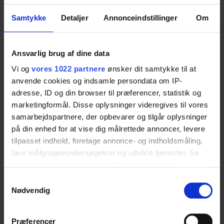
Materialer
Samtykke
Detaljer
Annonceindstillinger
Om
Fleksibel pur skum. Aluminium. Rustfrit stå. Plast.
Ansvarlig brug af dine data
Standard farve
Vi og
vores 1022 partnere
ønsker dit samtykke til at
anvende cookies og indsamle persondata om IP-
Grå
adresse, ID og din browser til præferencer, statistik og
marketingformål. Disse oplysninger videregives til vores
samarbejdspartnere, der opbevarer og tilgår oplysninger
Standard
på din enhed for at vise dig målrettede annoncer, levere
tilpasset indhold, foretage annonce- og indholdsmåling,
Fremstillet i overensstemmelse med følgende
lave målgruppeundersøgelser og udvikle tjenester. Se
mere information under
indstillinger
og i vores
standard: DS/ISO 17966:2016
persondatapolitik. Du kan altid trække dit samtykke
Samtykkevalg
tilbage eller ændre indstillinger fra vores
Nødvendig
"Cookiedeklaration", eller ved at trykke på "Privacy
CE mærket
trigger" ikonet.
Præferencer