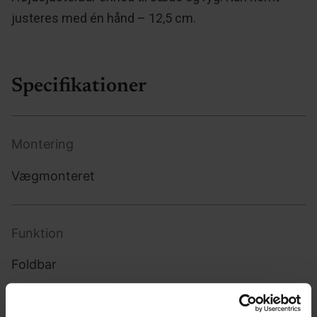
justeres med én hånd – 12,5 cm.
Specifikationer
Montering
Vægmonteret
Funktion
Foldbar