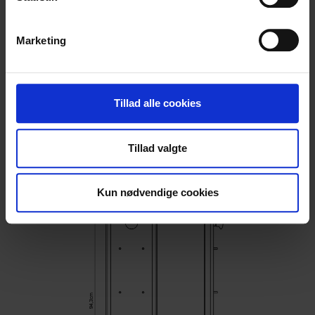
der kan være nøjagtig inden for få meter
Armstøtterne har max belastning på 50kg pr.
Identificere din enhed baseret på en scanning af
Marketing
dens unikke karakteristika (fingerprinting)
arm.
Dine valg anvendes på hele websitet.
Stregtegning
Vi bruger cookies til at tilpasse vores indhold og
Tillad alle cookies
annoncer, til at vise dig funktioner til sociale medier og til
at analysere vores trafik. Vi deler også oplysninger om
Tillad valgte
din brug af vores hjemmeside med vores partnere inden
for sociale medier, annonceringspartnere og
analysepartnere. Vores partnere kan kombinere disse
Kun nødvendige cookies
data med andre oplysninger, du har givet dem, eller som
de har indsamlet fra din brug af deres tjenester.