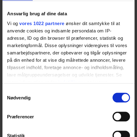
Ansvarlig brug af dine data
Specifikationer
Vi og
vores 1022 partnere
ønsker dit samtykke til at
anvende cookies og indsamle persondata om IP-
adresse, ID og din browser til præferencer, statistik og
Varenummer
marketingformål. Disse oplysninger videregives til vores
samarbejdspartnere, der opbevarer og tilgår oplysninger
40-43043
på din enhed for at vise dig målrettede annoncer, levere
tilpasset indhold, foretage annonce- og indholdsmåling,
lave målgruppeundersøgelser og udvikle tjenester. Se
mere information under
indstillinger
og i vores
Højdejustering
persondatapolitik. Du kan altid trække dit samtykke
Samtykkevalg
12,5 cm
tilbage eller ændre indstillinger fra vores
Nødvendig
"Cookiedeklaration", eller ved at trykke på "Privacy
trigger" ikonet.
Præferencer
Maks. belastning
Hvis du tillader det, vil vi også gerne:
Indsamle præcise oplysninger om din placering,
Iht. DS/ISO 17966 er max brugervægt 150 kg.
Statistik