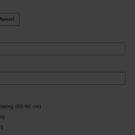
Manuel
stering (65-95 cm)
ag
kg