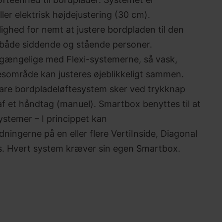
ler elektrisk højdejustering (30 cm).
ighed for nemt at justere bordpladen til den
 både siddende og stående personer.
ilgængelige med Flexi-systemerne, så vask,
sområde kan justeres øjeblikkeligt sammen.
are bordpladeløftesystem sker ved trykknap
 af et håndtag (manuel). Smartbox benyttes til at
ystemer – I princippet kan
ningerne på en eller flere VertiInside, Diagonal
ttes. Hvert system kræver sin egen Smartbox.