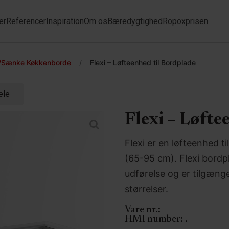
er
Referencer
Inspiration
Om os
Bæredygtighed
Ropoxprisen
Sænke Køkkenborde
/
Flexi – Løfteenhed til Bordplade
ele
Flexi – Løfte
Flexi er en løfteenhed 
(65-95 cm). Flexi bordp
udførelse og er tilgænge
størrelser.
Vare nr.:
HMI number:
.