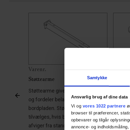
Varenr.
Varenr
Samtykke
Støttearme
Specie
ing af
Støttearme giver en stærk base
Speciel
Ansvarlig brug af dine data
pox
og fordeler belastningen af
såfrem
Vi og
vores 1022 partnere
øn
ibel med
bordpladen. Støttearme skal
til uds
browser til præferencer, stat
onal‑ og
tilvælges, hvis bordpladens dybde
brug af
opbevarer og tilgår oplysning
t.
afviger fra standarden 58-62 cm..
muligt 
annonce- og indholdsmåling,