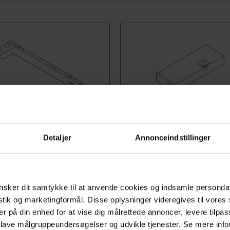
.
Varenr.30-66010
Detaljer
Annonceindstillinger
lle Støttearme
Omprogrammering Af Va
le støttearme skal vælges
Hvis der er hindringer for at
t man ønsker mere plads
stellet kan køre i sin fulde
sker dit samtykke til at anvende cookies og indsamle personda
kæring i bordpladen. Ved
vandring, kan denne bestill
istik og marketingformål. Disse oplysninger videregives til vore
 denne knægt, vil det være
en begrænset vandring. De
er på din enhed for at vise dig målrettede annoncer, levere tilpas
at montere kogeplade eller
toppositionen der kan ænd
 lave målgruppeundersøgelser og udvikle tjenester. Se mere inf