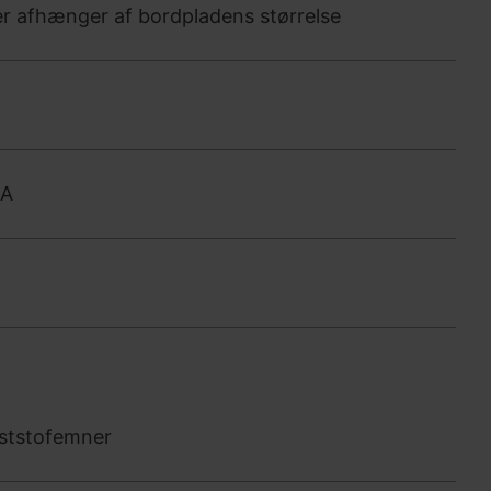
er afhænger af bordpladens størrelse
0A
nststofemner