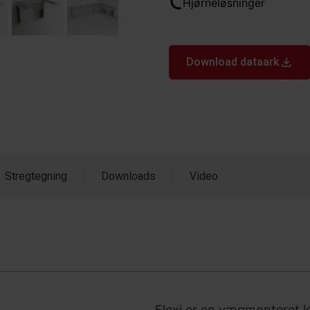
Hjørneløsninger
Download dataark
Stregtegning
Downloads
Video
Flexi er en vægmonteret l