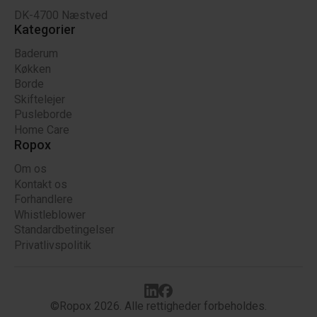
DK-4700 Næstved
Kategorier
Baderum
Køkken
Borde
Skiftelejer
Pusleborde
Home Care
Ropox
Om os
Kontakt os
Forhandlere
Whistleblower
Standardbetingelser
Privatlivspolitik
©Ropox 2026. Alle rettigheder forbeholdes.