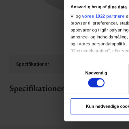
Ansvarlig brug af dine data
Vi og
vores 1022 partnere
øn
browser til præferencer, stat
opbevarer og tilgår oplysning
annonce- og indholdsmåling,
og i vores persondatapolitik. 
"Cookiedeklaration", eller ved
Specifikationer
Hvis du tillader det, vil vi og
Samtykkevalg
Indsamle præcise oply
Nødvendig
Identificere din enhed
Dine valg anvendes på hele w
Specifikationer
Vi bruger cookies til at tilpas
Kun nødvendige cook
vores trafik. Vi deler også 
annonceringspartnere og anal
dem, eller som de har indsaml