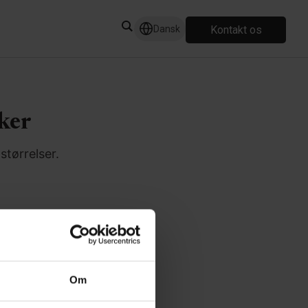
Kontakt os
Dansk
ker
størrelser.
em
Om