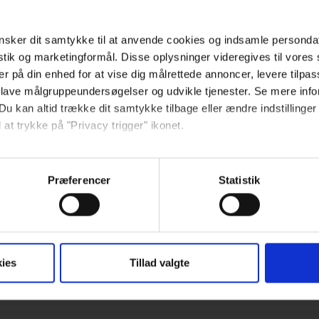
sker dit samtykke til at anvende cookies og indsamle personda
Download dataark
istik og marketingformål. Disse oplysninger videregives til vore
er på din enhed for at vise dig målrettede annoncer, levere tilpas
 lave målgruppeundersøgelser og udvikle tjenester. Se mere inf
Du kan altid trække dit samtykke tilbage eller ændre indstillinger
 at trykke på "Privacy trigger" ikonet.
så gerne:
sninger om din placering, der kan være nøjagtig inden for få me
Præferencer
Statistik
 baseret på en scanning af dens unikke karakteristika (fingerprin
ebsitet.
se vores indhold og annoncer, til at vise dig funktioner til sociale
ies
Tillad valgte
oplysninger om din brug af vores hjemmeside med vores partnere i
ysepartnere. Vores partnere kan kombinere disse data med andr
et fra din brug af deres tjenester.