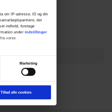
ta om IP-adresse, ID og din
s samarbejdspartnere, der
set indhold, foretage
ormation under
indstillinger
 fra vores
ter
Marketing
ting)
 medier og til at analysere
Tillad alle cookies
nden for sociale medier,
e oplysninger, du har givet