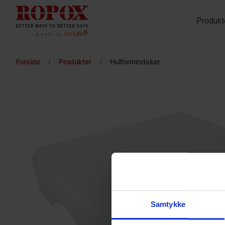
Produkt
Forside
/
Produkter
/
Hulformindsker
Samtykke