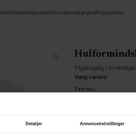
er
Referencer
Inspiration
Om os
Bæredygtighed
Ropoxprisen
Hulforminds
Tilgængelig i forskellige 
Vælg variant
Vare nr.:
Størrelse
Lille
Mell
Detaljer
Annonceindstillinger