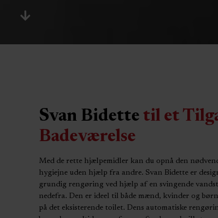
Svan Bidette
til et Til
Badeværelse
Med de rette hjælpemidler kan du opnå den nødvendig
hygiejne uden hjælp fra andre. Svan Bidette er designe
grundig rengøring ved hjælp af en svingende vands
nedefra. Den er ideel til både mænd, kvinder og bø
på det eksisterende toilet. Dens automatiske rengøri