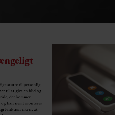
gængeligt
e støtte til personlig
t til at give en blid og
tråle, der kommer
rn og kan nemt monteres
ngsfunktion sikrer, at