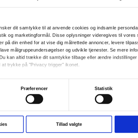
sker dit samtykke til at anvende cookies og indsamle personda
istik og marketingformål. Disse oplysninger videregives til vore
er på din enhed for at vise dig målrettede annoncer, levere tilpas
 lave målgruppeundersøgelser og udvikle tjenester. Se mere inf
Du kan altid trække dit samtykke tilbage eller ændre indstillinger
 at trykke på "Privacy trigger" ikonet.
så gerne:
sninger om din placering, der kan være nøjagtig inden for få me
Præferencer
Statistik
 baseret på en scanning af dens unikke karakteristika (fingerprin
ebsitet.
se vores indhold og annoncer, til at vise dig funktioner til sociale
ies
Tillad valgte
oplysninger om din brug af vores hjemmeside med vores partnere i
ysepartnere. Vores partnere kan kombinere disse data med andr