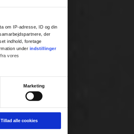
ta om IP-adresse, ID og din
s samarbejdspartnere, der
set indhold, foretage
ormation under
indstillinger
 fra vores
ter
Marketing
ting)
 medier og til at analysere
Tillad alle cookies
nden for sociale medier,
e oplysninger, du har givet