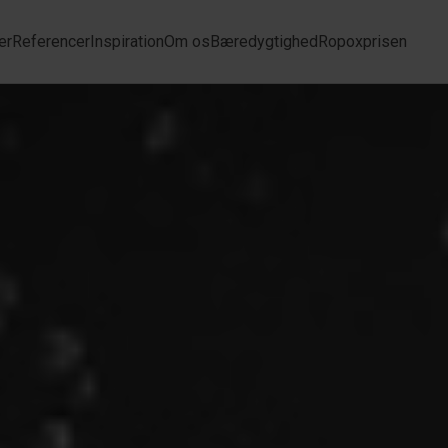
er
Referencer
Inspiration
Om os
Bæredygtighed
Ropoxprisen