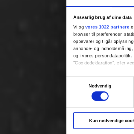
Ansvarlig brug af dine data
Vi og
vores 1022 partnere
øn
browser til præferencer, stat
opbevarer og tilgår oplysning
annonce- og indholdsmåling,
og i vores persondatapolitik. 
"Cookiedeklaration", eller ved
Hvis du tillader det, vil vi og
Samtykkevalg
Indsamle præcise oply
Nødvendig
Identificere din enhed
Dine valg anvendes på hele w
Vi bruger cookies til at tilpas
Kun nødvendige cook
vores trafik. Vi deler også 
annonceringspartnere og anal