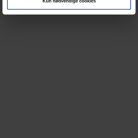
Kun nødvendige cookies
data med andre oplysninger, du har givet dem, eller som
de har indsamlet fra din brug af deres tjenester.