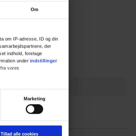
Om
ta om IP-adresse, ID og din
s samarbejdspartnere, der
set indhold, foretage
ormation under
indstillinger
 fra vores
ter
Marketing
ting)
 medier og til at analysere
Tillad alle cookies
nden for sociale medier,