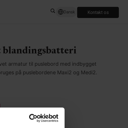
Kontakt os
Dansk
t blandingsbatteri
evet armatur til puslebord med indbygget
 bruges på puslebordene Maxi2 og Medi2.