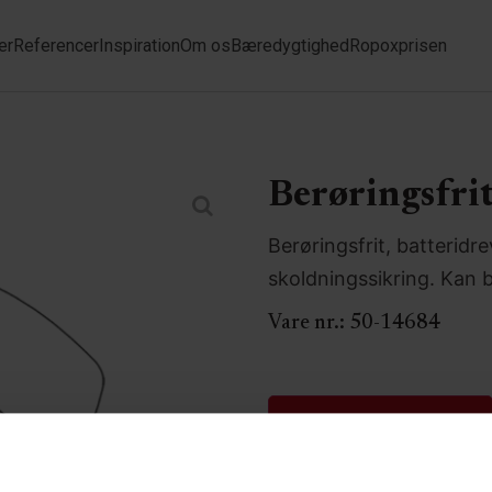
er
Referencer
Inspiration
Om os
Bæredygtighed
Ropoxprisen
Berøringsfri
Berøringsfrit, batteridr
skoldningssikring. Kan
Vare nr.:
50-14684
Download dataark