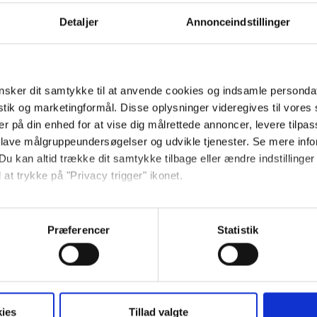
Detaljer
Annonceindstillinger
sker dit samtykke til at anvende cookies og indsamle personda
istik og marketingformål. Disse oplysninger videregives til vore
er på din enhed for at vise dig målrettede annoncer, levere tilpas
 lave målgruppeundersøgelser og udvikle tjenester. Se mere inf
Du kan altid trække dit samtykke tilbage eller ændre indstillinger
 at trykke på "Privacy trigger" ikonet.
så gerne:
sninger om din placering, der kan være nøjagtig inden for få me
Præferencer
Statistik
 baseret på en scanning af dens unikke karakteristika (fingerprin
ebsitet.
se vores indhold og annoncer, til at vise dig funktioner til sociale
ies
Tillad valgte
oplysninger om din brug af vores hjemmeside med vores partnere i