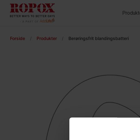
Produkt
Forside
/
Produkter
/
Berøringsfrit blandingsbatteri