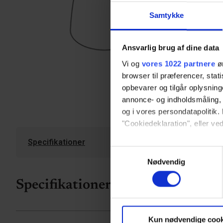
Samtykke
Ansvarlig brug af dine data
Vi og
vores 1022 partnere
øn
browser til præferencer, stat
opbevarer og tilgår oplysning
annonce- og indholdsmåling,
og i vores persondatapolitik. 
"Cookiedeklaration", eller ved
Specifikationer
Hvis du tillader det, vil vi og
Samtykkevalg
Indsamle præcise oply
Nødvendig
Identificere din enhed
Specifikationer
Dine valg anvendes på hele w
Vi bruger cookies til at tilpas
Kun nødvendige cook
vores trafik. Vi deler også 