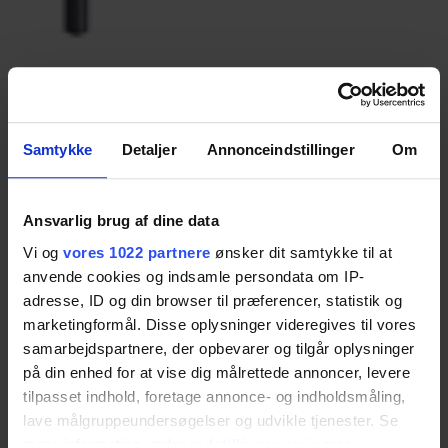
Beslag til skab –
skabsbredde 150-180 cm
Samtykke
Detaljer
Annonceindstillinger
Om
Bruges til skabshøjde 55-68 cm
Vare nr.:
30-40952 til 30-40955
Ansvarlig brug af dine data
Vi og
vores 1022 partnere
ønsker dit samtykke til at
Measurements
anvende cookies og indsamle persondata om IP-
adresse, ID og din browser til præferencer, statistik og
marketingformål. Disse oplysninger videregives til vores
samarbejdspartnere, der opbevarer og tilgår oplysninger
på din enhed for at vise dig målrettede annoncer, levere
tilpasset indhold, foretage annonce- og indholdsmåling,
lave målgruppeundersøgelser og udvikle tjenester. Se
mere information under
indstillinger
og i vores
Download dataark