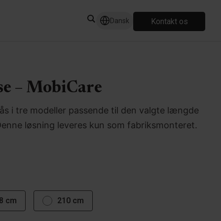
Kontakt os
Dansk
se – MobiCare
s i tre modeller passende til den valgte længde
Denne løsning leveres kun som fabriksmonteret.
8 cm
210 cm