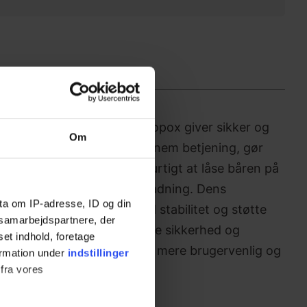
til Mobilio bruseleje fra Ropox giver sikker og
Om
ens bevægelse. Designet til nem betjening, gør
ligt for plejepersonalet hurtigt at låse båren på
erhed under forflytning og badning. Dens
ta om IP-adresse, ID og din
let betjening samtidig med stabilitet og støtte
s samarbejdspartnere, der
ielle tilbehør forbedrer både sikkerhed og
set indhold, foretage
ør Mobilio bruseleje endnu mere brugervenlig og
ormation under
indstillinger
 fra vores