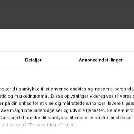
Det centrale bremsesystem 
Detaljer
Annonceindstillinger
pålidelig kontrol over bår
den centrale bremse det mu
plads, hvilket sikrer sikk
sker dit samtykke til at anvende cookies og indsamle personda
ergonomiske design sikrer 
istik og marketingformål. Disse oplysninger videregives til vore
for brugeren. Dette essent
er på din enhed for at vise dig målrettede annoncer, levere tilpas
bekvemmelighed, hvilket g
 lave målgruppeundersøgelser og udvikle tjenester. Se mere inf
Du kan altid trække dit samtykke tilbage eller ændre indstillinger
effektiv i plejemiljøer.
 at trykke på "Privacy trigger" ikonet.