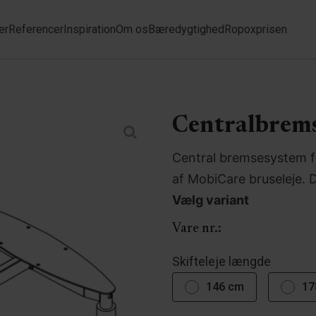
er
Referencer
Inspiration
Om os
Bæredygtighed
Ropoxprisen
Centralbrem
Central bremsesystem få
af MobiCare bruseleje. 
Vælg variant
Vare nr.:
Skifteleje længde
146 cm
17