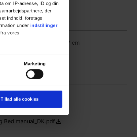
ta om IP-adresse, ID og din
s samarbejdspartnere, der
set indhold, foretage
ormation under
indstillinger
 fra vores
er højden på Mobilio med 7 cm
ter
Marketing
ting)
 medier og til at analysere
435_1025_DK.pdf
Tillad alle cookies
nden for sociale medier,
e oplysninger, du har givet
ng Bed manual_DK.pdf