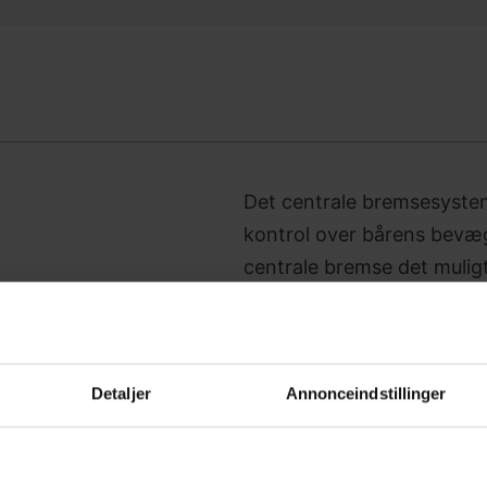
Det centrale bremsesystem t
kontrol over bårens bevæg
centrale bremse det muligt 
plads, hvilket sikrer sikk
design sikrer let betjening
Dette essentielle tilbehø
Detaljer
Annonceindstillinger
hvilket gør Mobilio skiftel
plejemiljøer.