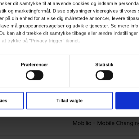
sker dit samtykke til at anvende cookies og indsamle personda
istik og marketingformål. Disse oplysninger videregives til vore
er på din enhed for at vise dig målrettede annoncer, levere tilpas
 lave målgruppeundersøgelser og udvikle tjenester. Se mere inf
Du kan altid trække dit samtykke tilbage eller ændre indstillinger
 at trykke på "Privacy trigger" ikonet.
Centralt bremsesystem øg
så gerne:
sninger om din placering, der kan være nøjagtig inden for få me
Præferencer
Statistik
 baseret på en scanning af dens unikke karakteristika (fingerprin
ebsitet.
se vores indhold og annoncer, til at vise dig funktioner til sociale
Baderum_brochure_1962
ies
Tillad valgte
oplysninger om din brug af vores hjemmeside med vores partnere i
ysepartnere. Vores partnere kan kombinere disse data med andr
et fra din brug af deres tjenester.
Mobilio - Mobile Changi