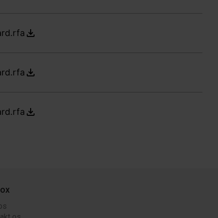
rd.rfa
rd.rfa
rd.rfa
ox
os
akt os