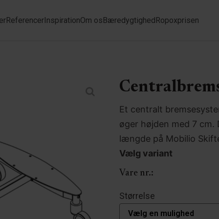
er
Referencer
Inspiration
Om os
Bæredygtighed
Ropoxprisen
Centralbremse
Et centralt bremsesyste
øger højden med 7 cm. De
længde på Mobilio Skift
Vælg variant
Vare nr.:
Størrelse