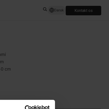
Kontakt os
Dansk
mmi
mm
40 cm