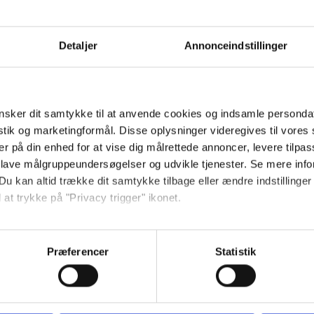
Detaljer
Annonceindstillinger
sker dit samtykke til at anvende cookies og indsamle personda
Download dataark
istik og marketingformål. Disse oplysninger videregives til vore
er på din enhed for at vise dig målrettede annoncer, levere tilpas
 lave målgruppeundersøgelser og udvikle tjenester. Se mere inf
Du kan altid trække dit samtykke tilbage eller ændre indstillinger
 at trykke på "Privacy trigger" ikonet.
så gerne:
sninger om din placering, der kan være nøjagtig inden for få me
Præferencer
Statistik
 baseret på en scanning af dens unikke karakteristika (fingerprin
ebsitet.