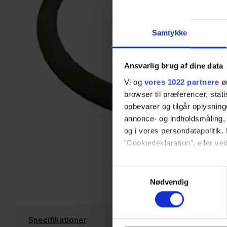
Samtykke
Ansvarlig brug af dine data
Vi og
vores 1022 partnere
øn
browser til præferencer, stat
opbevarer og tilgår oplysning
annonce- og indholdsmåling,
og i vores persondatapolitik. 
"Cookiedeklaration", eller ved
Hvis du tillader det, vil vi og
Samtykkevalg
Indsamle præcise oply
Nødvendig
Identificere din enhed
Dine valg anvendes på hele w
Specifikationer