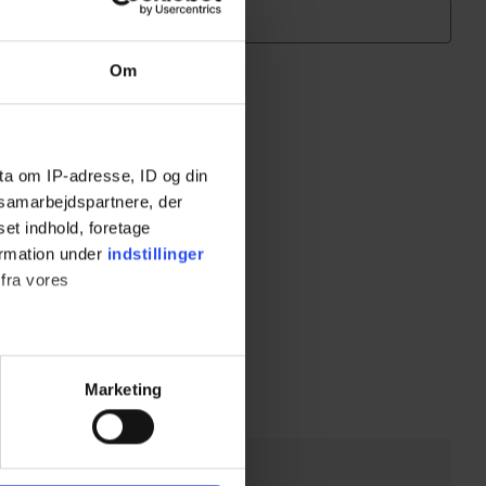
Om
ta om IP-adresse, ID og din
s samarbejdspartnere, der
set indhold, foretage
ormation under
indstillinger
 fra vores
ter
Marketing
ting)