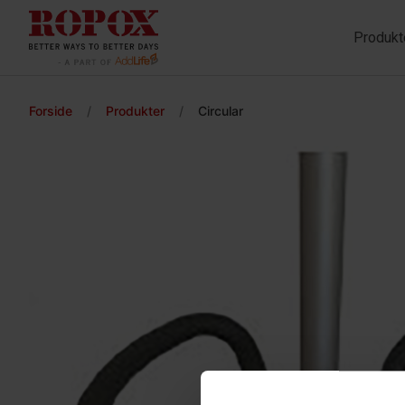
Produkt
Forside
/
Produkter
/
Circular