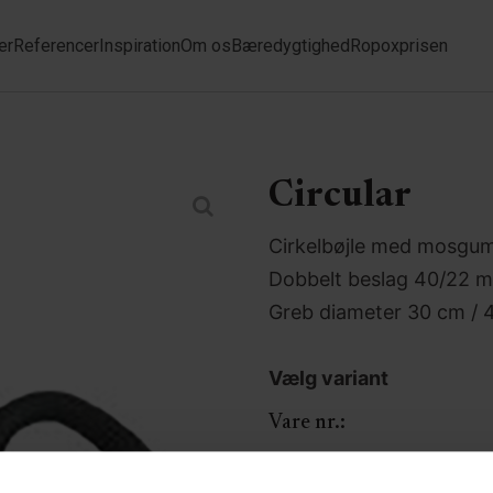
er
Referencer
Inspiration
Om os
Bæredygtighed
Ropoxprisen
Circular
Cirkelbøjle med mosgu
Dobbelt beslag 40/22 
Greb diameter 30 cm / 
Vælg variant
Vare nr.:
Diameter