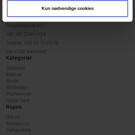
analysepartnere. Vores partnere kan kombinere disse
Kun nødvendige cookies
data med andre oplysninger, du har givet dem, eller som
de har indsamlet fra din brug af deres tjenester.
Ringstedgade 221
VAT NO: 20461934
Telefon: +45 55 75 05 00
DK-4700 Næstved
Kategorier
Baderum
Køkken
Borde
Skiftelejer
Pusleborde
Home Care
Ropox
Om os
Kontakt os
Forhandlere