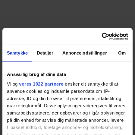
Fast Betjening –
Samtykke
Detaljer
Annonceindstillinger
Om
SupportLine
Fast betjening placeret på SupportLine-
Ansvarlig brug af dine data
håndvasken. Hvis denne mulighed vælges, kan
Vi og
vores 1022 partnere
ønsker dit samtykke til at
anvende cookies og indsamle persondata om IP-
både fast betjening og håndholdt betjening med
adresse, ID og din browser til præferencer, statistik og
spiral kabel anvendes. Betjeningspanelet vil blive
marketingformål. Disse oplysninger videregives til vores
monteret på samme side som blandingsbatteriet.
samarbejdspartnere, der opbevarer og tilgår oplysninger
på din enhed for at vise dig målrettede annoncer, levere
Vare nr.:
40-44026
tilpasset indhold, foretage annonce- og indholdsmåling,
lave målgruppeundersøgelser og udvikle tjenester. Se