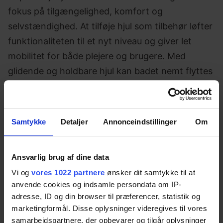
fokus på tilgængelighed, komfort og
selvstændighed. At tilføje hjul som tilbehør løfter
funktionaliteten til et nyt niveau og giver let
mobilitet for både plejere og brugere. Med
glidende og holdbare hjul kan badet nemt flyttes
rundt i badeværelset, hvilket gør rengøring,
vedligeholdelse eller justering af placering enkel
og stressfri. Denne ekstra mobilitet understøtter
Samtykke
Detaljer
Annonceindstillinger
Om
plejere ved at reducere fysisk belastning,
samtidig med at brugerne får en fleksibel og
Ansvarlig brug af dine data
sikker badeoplevelse, tilpasset deres behov.
Vi og
vores 1022 partnere
ønsker dit samtykke til at
anvende cookies og indsamle persondata om IP-
adresse, ID og din browser til præferencer, statistik og
Specifikationer
marketingformål. Disse oplysninger videregives til vores
samarbejdspartnere, der opbevarer og tilgår oplysninger