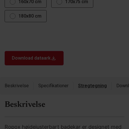
160x70 cm
170x75 cm
180x80 cm
Download dataark
Beskrivelse
Specifikationer
Stregtegning
Downl
Beskrivelse
Ropox højdejusterbart badekar er designet med