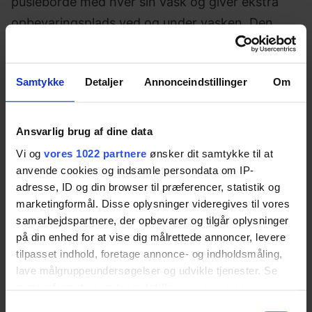
pusleborde med hver sin vask og giver ekstra
opbevaringsplads ved og under vasken. Den
faste vask med fast afløb forbedrer hygiejnen
ved at eliminere risikoen for utætheder. Samtidig
Samtykke
Detaljer
Annonceindstillinger
Om
øges sikkerheden, da der ikke er risiko for at få
fingre i klemme mellem to pusleborde.
Ansvarlig brug af dine data
Kombinationen af puslebord + kurveenhed sikrer
Vi og
vores 1022 partnere
ønsker dit samtykke til at
også en bedre kapacitetsudnyttelse, da to
anvende cookies og indsamle persondata om IP-
pusleborde og én vask er integreret i samme
adresse, ID og din browser til præferencer, statistik og
lokale, hvilket skaber et mere effektivt
marketingformål. Disse oplysninger videregives til vores
arbejdsområde.
samarbejdspartnere, der opbevarer og tilgår oplysninger
på din enhed for at vise dig målrettede annoncer, levere
tilpasset indhold, foretage annonce- og indholdsmåling,
lave målgruppeundersøgelser og udvikle tjenester. Se
Specifikationer
mere information under
indstillinger
og i vores
persondatapolitik. Du kan altid trække dit samtykke
Samtykkevalg