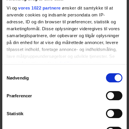
udvidelse til Ropox Vision-bordene og Vision
Vi og
vores 1022 partnere
ønsker dit samtykke til at
High/Low. Det er designet til brugere med nedsat
anvende cookies og indsamle persondata om IP-
mobilitet og hjælper med at holde papir, bøger
adresse, ID og din browser til præferencer, statistik og
eller enheder sikkert på plads på den vipvare
marketingformål. Disse oplysninger videregives til vores
bordplade. Med sin nemme magnetiske
samarbejdspartnere, der opbevarer og tilgår oplysninger
på din enhed for at vise dig målrettede annoncer, levere
fastgørelse og stabile funktion gør MagList de
tilpasset indhold, foretage annonce- og indholdsmåling,
kørestolsvenlige og tilgængelige borde endnu
lave målgruppeundersøgelser og udvikle tjenester. Se
mere brugervenlige og komfortable til daglige
mere information under
indstillinger
og i vores
aktiviteter som læsning, skrivning og arbejde for
persondatapolitik. Du kan altid trække dit samtykke
Samtykkevalg
tilbage eller ændre indstillinger fra vores
Nødvendig
alle.
"Cookiedeklaration", eller ved at trykke på "Privacy
trigger" ikonet.
Præferencer
Specifikationer
Hvis du tillader det, vil vi også gerne:
Indsamle præcise oplysninger om din placering,
Statistik
der kan være nøjagtig inden for få meter
Kompatibel med
Identificere din enhed baseret på en scanning af