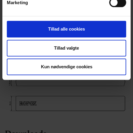
Marketing
dens unikke karakteristika (fingerprinting)
Vision bord type B-G bordplader med 0-71 ° vip
Dine valg anvendes på hele websitet.
Vision High/Low type B bordplade med 0-71 ° vip
Vi bruger cookies til at tilpasse vores indhold og
Tillad alle cookies
annoncer, til at vise dig funktioner til sociale medier og til
at analysere vores trafik. Vi deler også oplysninger om
Stregtegning
Tillad valgte
din brug af vores hjemmeside med vores partnere inden
for sociale medier, annonceringspartnere og
analysepartnere. Vores partnere kan kombinere disse
Kun nødvendige cookies
data med andre oplysninger, du har givet dem, eller som
de har indsamlet fra din brug af deres tjenester.