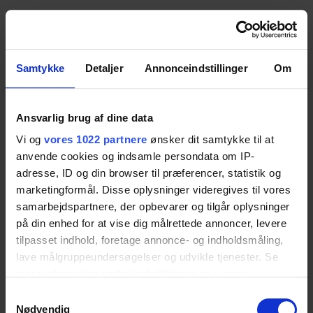
Opklappeligt Brusesæde
Med universalbeslag 40/22 mm
Samtykke
Detaljer
Annonceindstillinger
Om
Mål: B: 35 cm D: 40 cm
Max. brugervægt 110 Kg
Kan fås med eller uden armlæn / sidestøtter
Ansvarlig brug af dine data
Vælg variant
Vi og
vores 1022 partnere
ønsker dit samtykke til at
anvende cookies og indsamle persondata om IP-
Vare nr.:
adresse, ID og din browser til præferencer, statistik og
marketingformål. Disse oplysninger videregives til vores
Model
samarbejdspartnere, der opbevarer og tilgår oplysninger
på din enhed for at vise dig målrettede annoncer, levere
tilpasset indhold, foretage annonce- og indholdsmåling,
lave målgruppeundersøgelser og udvikle tjenester. Se
mere information under
indstillinger
og i vores
persondatapolitik. Du kan altid trække dit samtykke
Samtykkevalg
tilbage eller ændre indstillinger fra vores
Nødvendig