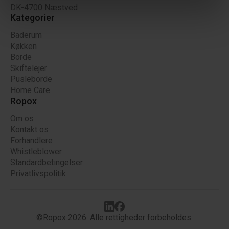
DK-4700 Næstved
Kategorier
Baderum
Køkken
Borde
Skiftelejer
Pusleborde
Home Care
Ropox
Om os
Kontakt os
Forhandlere
Whistleblower
Standardbetingelser
Privatlivspolitik
©Ropox 2026. Alle rettigheder forbeholdes.