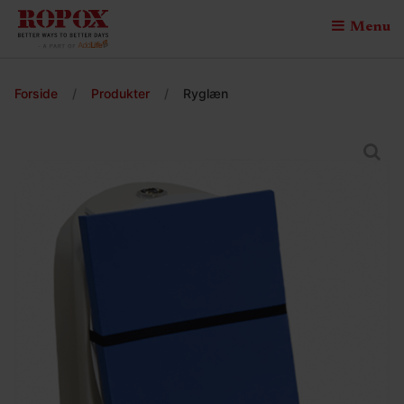
Menu
Forside
/
Produkter
/
Ryglæn