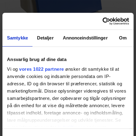
Samtykke
Detaljer
Annonceindstillinger
Om
Ryglæn
Ansvarlig brug af dine data
Monteres på toiletlåg
Vi og
vores 1022 partnere
ønsker dit samtykke til at
Vare nr.:
35-00046
anvende cookies og indsamle persondata om IP-
adresse, ID og din browser til præferencer, statistik og
marketingformål. Disse oplysninger videregives til vores
samarbejdspartnere, der opbevarer og tilgår oplysninger
på din enhed for at vise dig målrettede annoncer, levere
tilpasset indhold, foretage annonce- og indholdsmåling,
lave målgruppeundersøgelser og udvikle tjenester. Se
Download dataark
mere information under
indstillinger
og i vores
persondatapolitik. Du kan altid trække dit samtykke