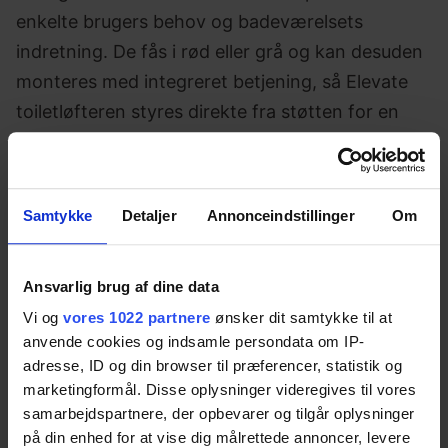
enkelte brugers behov og badeværelsets
indretning. De fås i rød eller grå og kan desuden
monteres med integreret betjening, så Elevate
toiletløfteren styres direkte fra støtten for en
fuldt integreret toiletløsning.
Det ergonomiske design og den skridsikre
gummioverflade sikrer et godt greb også i våde
Samtykke
Detaljer
Annonceindstillinger
Om
omgivelser, mens de glatte og nemme at rengøre
materialer understøtter en høj hygiejnestandard i
Ansvarlig brug af dine data
daglig brug.
Vi og
vores 1022 partnere
ønsker dit samtykke til at
anvende cookies og indsamle persondata om IP-
adresse, ID og din browser til præferencer, statistik og
Specifikationer
marketingformål. Disse oplysninger videregives til vores
samarbejdspartnere, der opbevarer og tilgår oplysninger
på din enhed for at vise dig målrettede annoncer, levere