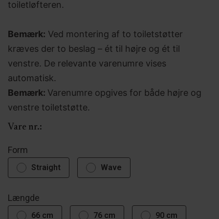
toiletløfteren.
Bemærk:
Ved montering af to toiletstøtter
kræves der to beslag – ét til højre og ét til
venstre. De relevante varenumre vises
automatisk.
Bemærk:
Varenumre opgives for både højre og
venstre toiletstøtte.
Vare nr.:
Form
Straight
Wave
Længde
66 cm
76 cm
90 cm