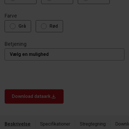
Farve
Grå
Rød
Betjening
Download dataark
Beskrivelse
Specifikationer
Stregtegning
Downl