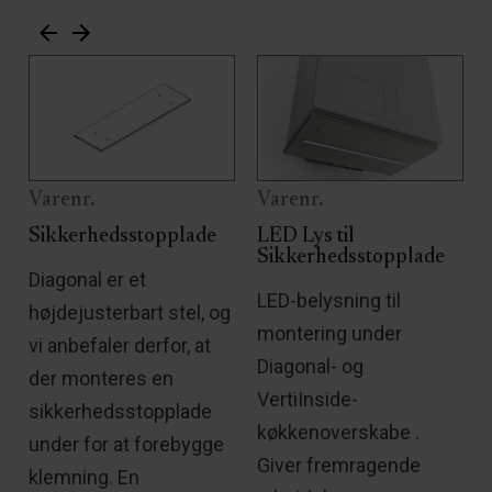
Varenr.
Varenr.
l
Sikkerhedsstopplade
LED Lys til
Sikkerhedsstopplade
Diagonal er et
LED-belysning til
højdejusterbart stel, og
s
montering under
vi anbefaler derfor, at
Diagonal- og
der monteres en
VertiInside-
sikkerhedsstopplade
køkkenoverskabe .
under for at forebygge
Giver fremragende
klemning. En