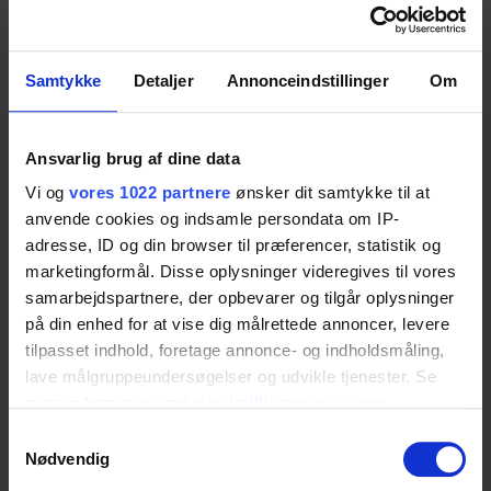
43 cm ned og 18 cm frem
Samtykke
Detaljer
Annonceindstillinger
Om
Mål
Højde: 70-92 cm
Ansvarlig brug af dine data
Bredde: 40-180 cm
Vi og
vores 1022 partnere
ønsker dit samtykke til at
Dybde: 12.5 cm
anvende cookies og indsamle persondata om IP-
adresse, ID og din browser til præferencer, statistik og
marketingformål. Disse oplysninger videregives til vores
Betjening
samarbejdspartnere, der opbevarer og tilgår oplysninger
på din enhed for at vise dig målrettede annoncer, levere
Betjeningspanel er integreret i køkken
tilpasset indhold, foretage annonce- og indholdsmåling,
bordpladen
lave målgruppeundersøgelser og udvikle tjenester. Se
mere information under
indstillinger
og i vores
persondatapolitik. Du kan altid trække dit samtykke
Samtykkevalg
tilbage eller ændre indstillinger fra vores
Nødvendig
Konfiguration
"Cookiedeklaration", eller ved at trykke på "Privacy