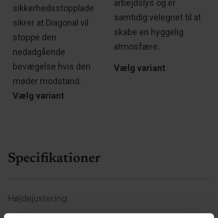
arbejdslys og er
sikkerhedsstopplade
samtidig velegnet til at
sikrer at Diagonal vil
skabe en hyggelig
stoppe den
atmosfære.
nedadgående
bevægelse hvis den
Vælg variant
møder modstand.
Vælg variant
Specifikationer
Højdejustering