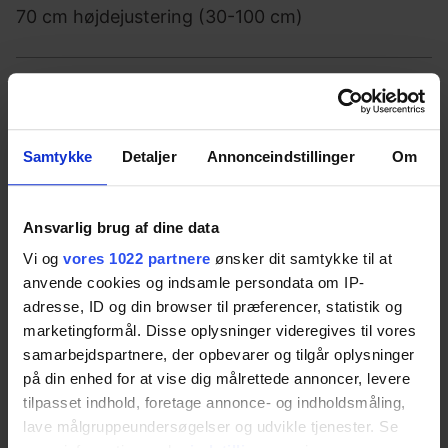
70 cm højdejustering (30-100 cm)
Montering
Vægmonteret
Samtykke
Detaljer
Annonceindstillinger
Om
Funktion
Ansvarlig brug af dine data
Vi og
vores 1022 partnere
ønsker dit samtykke til at
Foldbar
anvende cookies og indsamle persondata om IP-
adresse, ID og din browser til præferencer, statistik og
marketingformål. Disse oplysninger videregives til vores
Størrelser
samarbejdspartnere, der opbevarer og tilgår oplysninger
på din enhed for at vise dig målrettede annoncer, levere
146 cm / 178 cm / 210 cm
tilpasset indhold, foretage annonce- og indholdsmåling,
lave målgruppeundersøgelser og udvikle tjenester. Se