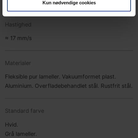
Kun nødvendige cookies
data med andre oplysninger, du har givet dem, eller som
de har indsamlet fra din brug af deres tjenester.
Hastighed
≈ 17 mm/s
Materialer
Fleksible pur lameller. Vakuumformet plast.
Aluminium. Overfladebehandlet stål. Rustfrit stål.
Standard farve
Hvid.
Grå lameller.