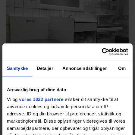
Samtykke
Detaljer
Annonceindstillinger
Om
Puslebordsløsninger
Ansvarlig brug af dine data
Nye pusleborde forbedrer sikkerhed og
Vi og
vores 1022 partnere
ønsker dit samtykke til at
trivsel i Børnenes Univers Grindsted Syd
anvende cookies og indsamle persondata om IP-
Lær mere
adresse, ID og din browser til præferencer, statistik og
marketingformål. Disse oplysninger videregives til vores
samarbejdspartnere, der opbevarer og tilgår oplysninger