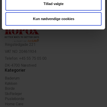
Tillad valgte
din brug af vores hjemmeside med vores partnere inden
for sociale medier, annonceringspartnere og
analysepartnere. Vores partnere kan kombinere disse
Kun nødvendige cookies
data med andre oplysninger, du har givet dem, eller som
de har indsamlet fra din brug af deres tjenester.
Ringstedgade 221
VAT NO: 20461934
Telefon: +45 55 75 05 00
DK-4700 Næstved
Kategorier
Baderum
Køkken
Borde
Skiftelejer
Pusleborde
Home Care