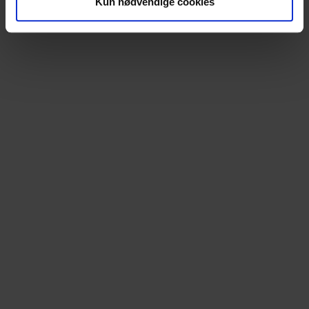
Kun nødvendige cookies
data med andre oplysninger, du har givet dem, eller som
de har indsamlet fra din brug af deres tjenester.