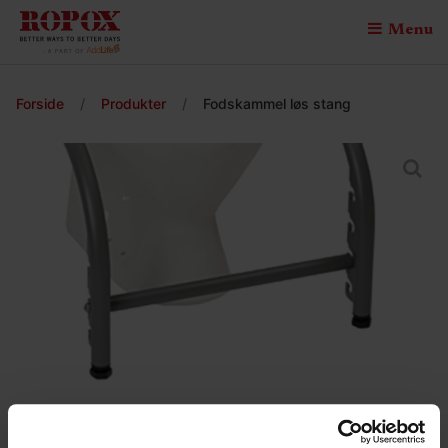
Menu
Forside
/
Produkter
/
Fodskammel løs stang