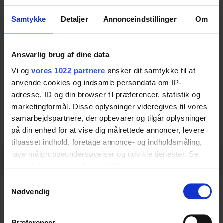
Samtykke
Detaljer
Annonceindstillinger
Om
Fodskammel løs stang
Fodskammel uden fodplade
Ansvarlig brug af dine data
Vare nr.:
35-00022
Vi og
vores 1022 partnere
ønsker dit samtykke til at
anvende cookies og indsamle persondata om IP-
adresse, ID og din browser til præferencer, statistik og
marketingformål. Disse oplysninger videregives til vores
Download dataark
samarbejdspartnere, der opbevarer og tilgår oplysninger
på din enhed for at vise dig målrettede annoncer, levere
tilpasset indhold, foretage annonce- og indholdsmåling,
lave målgruppeundersøgelser og udvikle tjenester. Se
Specifikationer
mere information under
indstillinger
og i vores
persondatapolitik. Du kan altid trække dit samtykke
Samtykkevalg
tilbage eller ændre indstillinger fra vores
Specifikationer
Nødvendig
"Cookiedeklaration", eller ved at trykke på "Privacy
trigger" ikonet.
Præferencer