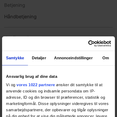
Betjening
Håndbetjening
Konfiguration
Foldbart / opklappeligt
Samtykke
Detaljer
Annonceindstillinger
Om
Strømkilde
Ansvarlig brug af dine data
Fast-tilsluttet
Vi og
vores 1022 partnere
ønsker dit samtykke til at
anvende cookies og indsamle persondata om IP-
adresse, ID og din browser til præferencer, statistik og
Strømforsyning
marketingformål. Disse oplysninger videregives til vores
samarbejdspartnere, der opbevarer og tilgår oplysninger
100-240V ~50/60Hz
på din enhed for at vise dig målrettede annoncer, levere