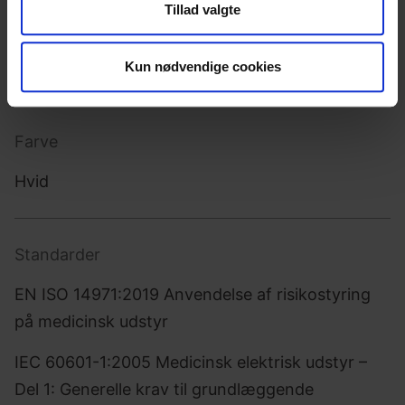
Materialer
Tillad valgte
din brug af vores hjemmeside med vores partnere inden
for sociale medier, annonceringspartnere og
Laminat. Aluminium. Overfladebehandlet stål.
analysepartnere. Vores partnere kan kombinere disse
Rustfrit stål.
Kun nødvendige cookies
data med andre oplysninger, du har givet dem, eller som
de har indsamlet fra din brug af deres tjenester.
Farve
Hvid
Standarder
EN ISO 14971:2019 Anvendelse af risikostyring
på medicinsk udstyr
IEC 60601-1:2005 Medicinsk elektrisk udstyr –
Del 1: Generelle krav til grundlæggende