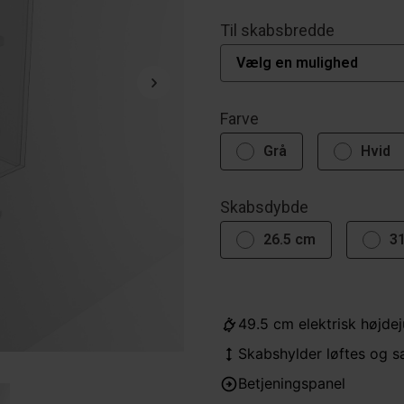
Til skabsbredde
Farve
Grå
Hvid
Skabsdybde
26.5 cm
3
49.5 cm elektrisk højdej
Skabshylder løftes og 
Betjeningspanel