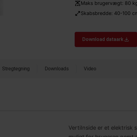
Maks brugervægt: 80 k
Skabsbredde: 40-100 c
Download dataark
Stregtegning
Downloads
Video
VertiInside er et elektris
muligt for brugeren nemt a