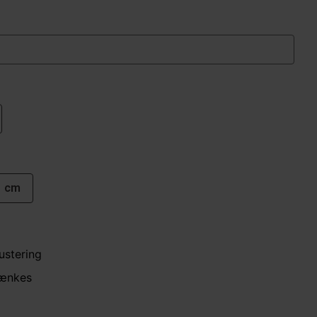
1 cm
ustering
sænkes