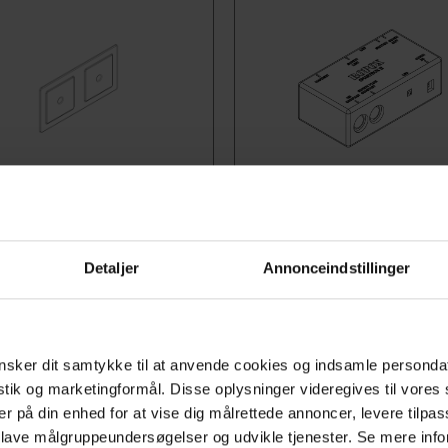
.30-67841
Varenr.30-69002
tjening
Smartbox - Forøget Sikke
t betjeningspanel (14 × 7
Kombinér alle køkkenproduk
Detaljer
Annonceindstillinger
 de elektriske varianter af
et sikkerhedsnetværk med
rammen, designet for nem
Smartboxen. Systemet regi
itiv betjening.
enhver aktivering af en
sker dit samtykke til at anvende cookies og indsamle personda
sikkerhedsstop i netværke
istik og marketingformål. Disse oplysninger videregives til vore
er på din enhed for at vise dig målrettede annoncer, levere tilpas
standser alle bevægelser, i
 lave målgruppeundersøgelser og udvikle tjenester. Se mere inf
fastklemningssituationen 