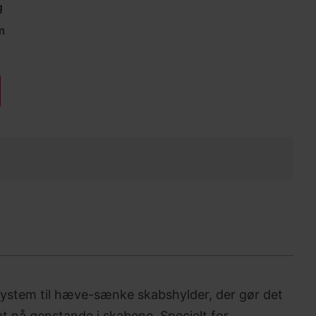
g
m
k system til hæve-sænke skabshylder, der gør det
t nå genstande i skabene. Specielt for