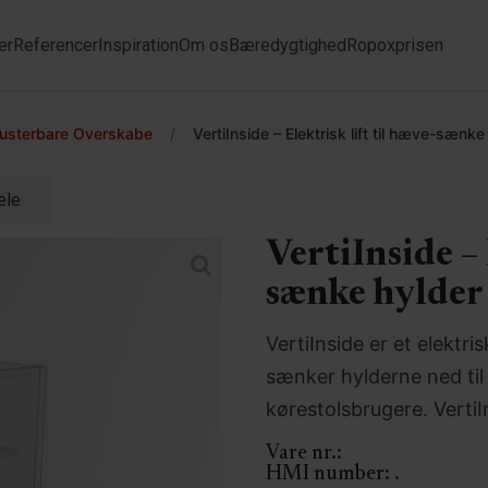
er
Referencer
Inspiration
Om os
Bæredygtighed
Ropoxprisen
justerbare Overskabe
/
VertiInside – Elektrisk lift til hæve-sænke
ele
VertiInside – 
sænke hylder
VertiInside er et elektr
sænker hylderne ned til 
kørestolsbrugere. VertiI
Vare nr.:
HMI number:
.