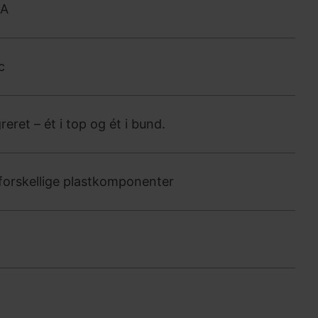
0A
c
eret – ét i top og ét i bund.
 forskellige plastkomponenter