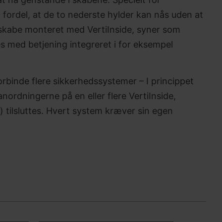
 fordel, at de to nederste hylder kan nås uden at
skabe monteret med VertiInside, syner som
s med betjening integreret i for eksempel
orbinde flere sikkerhedssystemer – I princippet
nordningerne på en eller flere VertiInside,
k) tilsluttes. Hvert system kræver sin egen